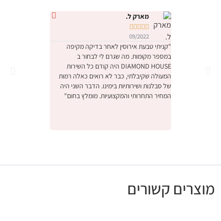
מארק ל.
נטלי י










09/2022
09/2022
"קניתי טבעת אירוסין לאחר בדיקה מקיפה
במספר מקומות. מה שגרם לי לבחור ב
והחוויה הייתה מהממת.
DIAMOND HOUSE היה קודם כל השירות
הייתה תחושה שמישהו 
המעולה שקיבלתי, כבר לא רואים כאלה רמות
ביותר יקר, דיברו איתנו
של סבלנות ושירותיות בימינו. הדבר השני היה
באמת קנינו את הטבעת
המחיר התחרותי והמקצועיות. מומלץ בחום"
אנחנו מאוד מרוצים, ו
לעסק המשפחתי המקסי
ונתראה בפעם הבאה ש
מומלץ בחום"
מוצרים קשורים