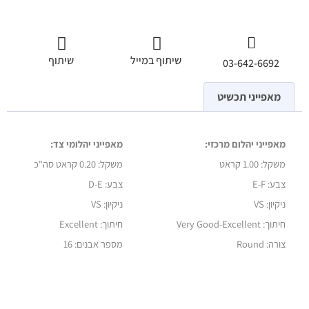
שיתוף במייל
שיתוף
03-642-6692
מאפייני תכשיט
מאפייני יהלום מרכזי:
מאפייני יהלומי צד:
משקל:
1.00 קראט
משקל:
0.20 קראט סה"כ
צבע: E-F
צבע: D-E
ניקיון: VS
ניקיון: VS
חיתוך: Very Good-Excellent
חיתוך: Excellent
צורה: Round
מספר אבנים: 16