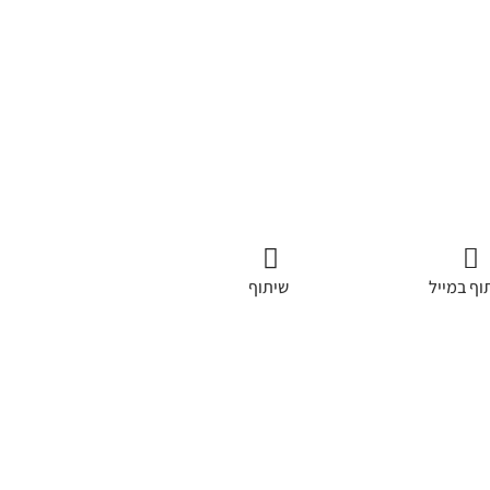
וף במייל
שיתוף