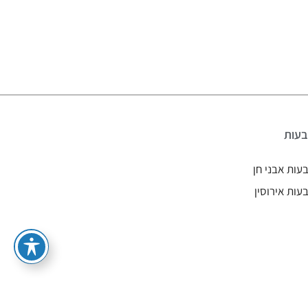
עות
עות אבני חן
עות אירוסין