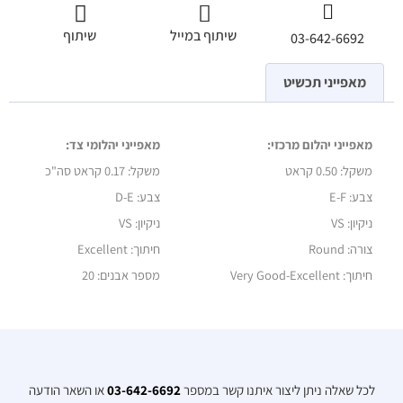
שיתוף במייל
שיתוף
03-642-6692
מאפייני תכשיט
מאפייני יהלום מרכזי:
מאפייני יהלומי צד:
משקל:
0.50 קראט
משקל:
0.17 קראט סה"כ
צבע: E-F
צבע: D-E
ניקיון: VS
ניקיון: VS
צורה: Round
חיתוך: Excellent
חיתוך: Very Good-Excellent
מספר אבנים: 20
לכל שאלה ניתן ליצור איתנו קשר במספר
03-642-6692
או השאר הודעה