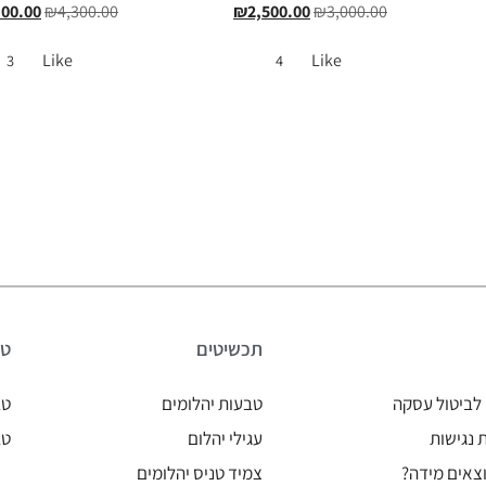
100.00
₪
4,300.00
₪
2,500.00
₪
3,000.00
Like
Like
3
4
תכשיטים
טב
לביטול עסקה
טבעות יהלומים
טב
נגישות
עגילי יהלום
טב
צאים מידה?
צמיד טניס יהלומים