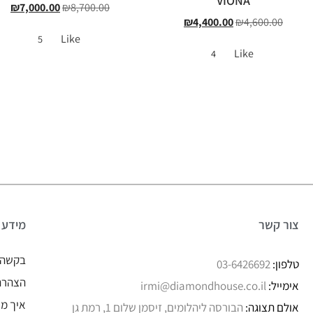
VIONA
₪
7,000.00
₪
8,700.00
₪
4,400.00
₪
4,600.00
Like
5
Like
4
צור קשר
מידע
בקשה 
טלפון:
03-6426692
הצהרת 
אימייל:
irmi@diamondhouse.co.il
איך מו
אולם תצוגה:
הבורסה ליהלומים, זיסמן שלום 1, רמת גן