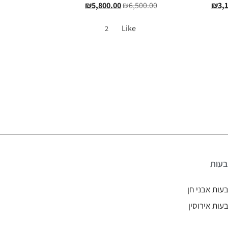
₪
5,800.00
₪
6,500.00
₪
3,
Like
2
עות
עות אבני חן
עות אירוסין