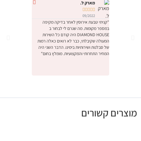
מארק ל.
נטלי י










09/2022
09/2022
"קניתי טבעת אירוסין לאחר בדיקה מקיפה
במספר מקומות. מה שגרם לי לבחור ב
והחוויה הייתה מהממ
DIAMOND HOUSE היה קודם כל השירות
הייתה תחושה שמישה
המעולה שקיבלתי, כבר לא רואים כאלה רמות
ביותר יקר, דיברו אית
של סבלנות ושירותיות בימינו. הדבר השני היה
באמת קנינו את הטב
המחיר התחרותי והמקצועיות. מומלץ בחום"
אנחנו מאוד מרוצים,
לעסק המשפחתי המק
ונתראה בפעם הבאה 
מומלץ בחום"
מוצרים קשורים