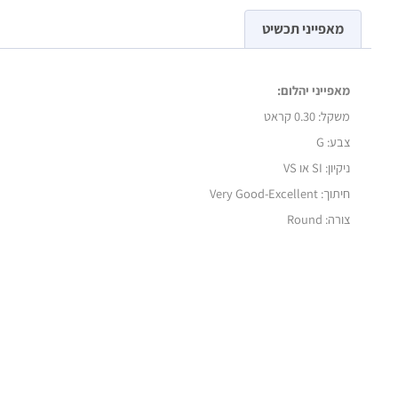
מאפייני תכשיט
מאפייני יהלום:
משקל:
0.30 קראט
צבע: G
ניקיון: SI או VS
חיתוך: Very Good-Excellent
צורה: Round