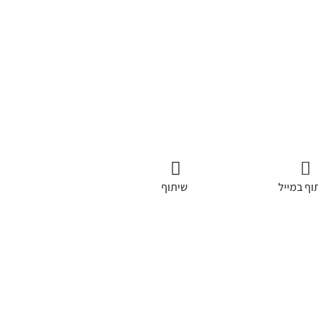
וף במייל
שיתוף