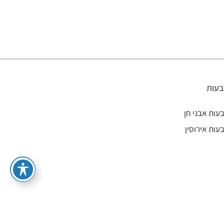
עות
עות אבני חן
עות אירוסין