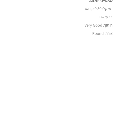
מאפייני יהלום:
משקל:
0.50 קראט
צבע: שחור
חיתוך: Very Good
צורה: Round