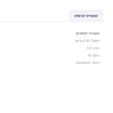
מאפייני תכשיט
מאפייני יהלומים:
משקל:
0.30 קראט
צבע: D-E
ניקיון: VS
חיתוך: Excellent