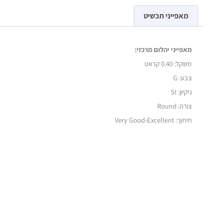
מאפייני תכשיט
מאפייני יהלום מרכזי:
משקל:
0.40 קראט
צבע: G
ניקיון: SI
צורה: Round
חיתוך: Very Good-Excellent