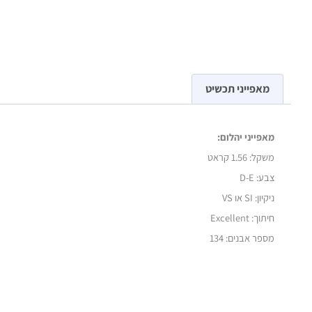
מאפייני תכשיט
מאפייני יהלום:
משקל:
1.56 קראט
צבע: D-E
ניקיון: SI או VS
חיתוך: Excellent
מספר אבנים: 134