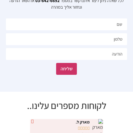
לכל שאלה ניתן ליצור איתנו קשר במספר
03-642-6692
או השאר הודעה
ונחזור אליך במהרה​
שליחה
לקוחות מספרים עלינו..
מארק ל.
נטלי י









