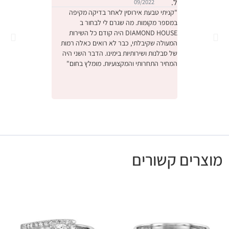
09/2022
09/2022
"קניתי טבעת אירוסין לאחר בדיקה מקיפה
במספר מקומות. מה שגרם לי לבחור ב
והחוויה הייתה מהממ
DIAMOND HOUSE היה קודם כל השירות
הייתה תחושה שמישה
המעולה שקיבלתי, כבר לא רואים כאלה רמות
ביותר יקר, דיברו אית
של סבלנות ושירותיות בימינו. הדבר השני היה
באמת קנינו את הטב
המחיר התחרותי והמקצועיות. מומלץ בחום"
אנחנו מאוד מרוצים,
לעסק המשפחתי המק
ונתראה בפעם הבאה 
מומלץ בחום"
מוצרים קשורים