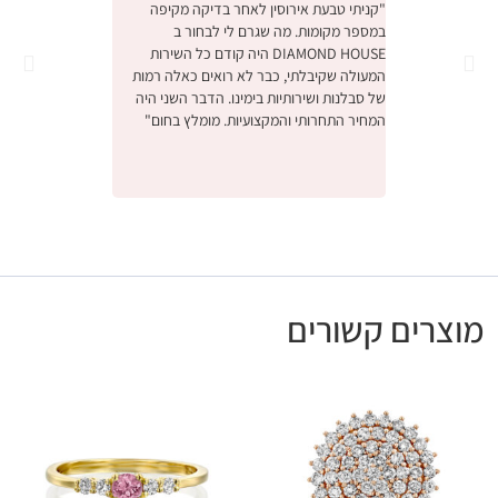
"קניתי טבעת אירוסין לאחר בדיקה מקיפה
במספר מקומות. מה שגרם לי לבחור ב
והחוויה הייתה מהממ
DIAMOND HOUSE היה קודם כל השירות
הייתה תחושה שמישה
המעולה שקיבלתי, כבר לא רואים כאלה רמות
ביותר יקר, דיברו אית
של סבלנות ושירותיות בימינו. הדבר השני היה
באמת קנינו את הטב
המחיר התחרותי והמקצועיות. מומלץ בחום"
אנחנו מאוד מרוצים,
לעסק המשפחתי המק
ונתראה בפעם הבאה 
מומלץ בחום"
מוצרים קשורים