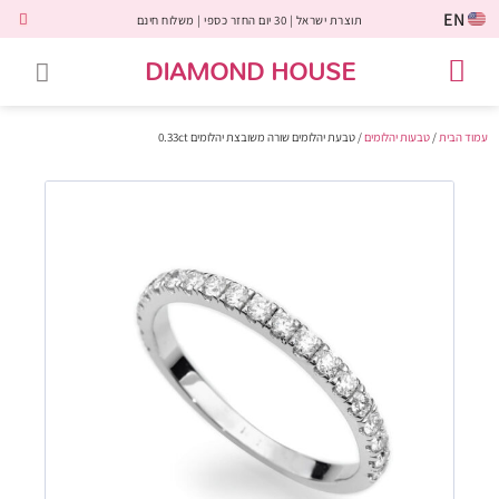
EN
תוצרת ישראל | 30 יום החזר כספי | משלוח חינם
DIAMOND HOUSE
טבעות אירוסין
יהלומים שחורים
שירות לקוחות
טבעות אבני חן
יהלומי מעבדה
טבעות יהלומים
תכשיטי יהלומים
לקוחות משתפים
עמוד הבית
/
טבעות יהלומים
/ טבעת יהלומים שורה משובצת יהלומים 0.33ct