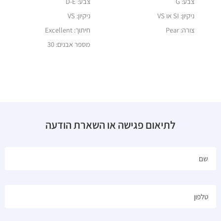
צבע: G
צבע: D-E
ניקיון: SI או VS
ניקיון: VS
צורה: Pear
חיתוך: Excellent
מספר אבנים: 30
לתיאום פגישה או השארת הודעה