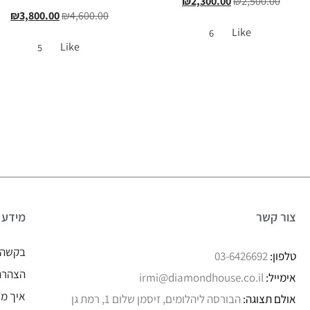
₪
2,300.00
₪
2,500.00
₪
3,800.00
₪
4,600.00
Like
6
Like
5
צור קשר
מידע
בקשה 
טלפון:
03-6426692
הצהרת 
אימייל:
irmi@diamondhouse.co.il
איך מו
אולם תצוגה:
הבורסה ליהלומים, זיסמן שלום 1, רמת גן