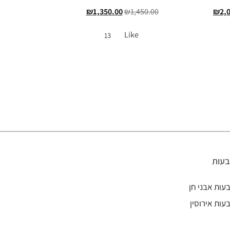
₪
1,350.00
₪
1,450.00
₪
2,
Like
13
עות
עות אבני חן
עות אירוסין