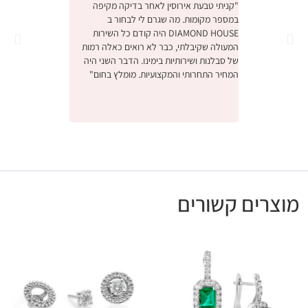
"קניתי טבעת אירוסין לאחר בדיקה מקיפה
במספר מקומות. מה שגרם לי לבחור ב
והחוויה הייתה מהממ
DIAMOND HOUSE היה קודם כל השירות
הייתה תחושה שמישה
המעולה שקיבלתי, כבר לא רואים כאלה רמות
ביותר יקר, דיברו אית
של סבלנות ושירותיות בימינו. הדבר השני היה
באמת קנינו את הטב
המחיר התחרותי והמקצועיות. מומלץ בחום"
אנחנו מאוד מרוצים,
לעסק המשפחתי המק
ונתראה בפעם הבאה 
מומלץ בחום"
מוצרים קשורים