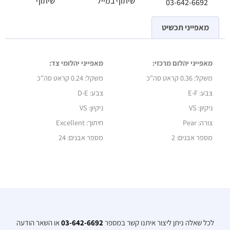
שיתוף במייל
שיתוף
03-642-6692
מאפייני תכשיט
מאפייני יהלום מרכזי:
מאפייני יהלומי צד:
משקל: 0.36 קראט סה"כ
משקל:
0.24 קראט סה"כ
צבע: E-F
צבע: D-E
ניקיון: VS
ניקיון: VS
צורה: Pear
חיתוך: Excellent
מספר אבנים: 2
מספר אבנים: 24
לכל שאלה ניתן ליצור איתנו קשר במספר
03-642-6692
או השאר הודעה