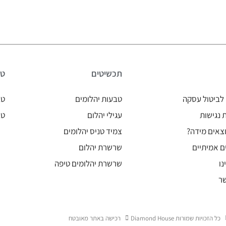
תכשיטים
טב
לביטול עסקה
טבעות יהלומים
טב
נגישות
עגילי יהלום
טב
צאים מידה?
צמיד טניס יהלומים
ם אמיתיים
שרשרת יהלום
נו
שרשרת יהלומים טיפה
ר
כל הזכויות שמורות Diamond House
רכישה באתר מאובטח