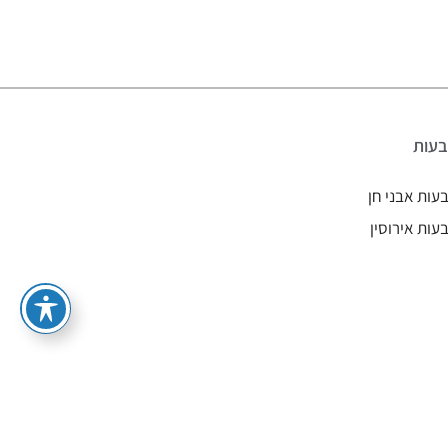
עות
עות אבני חן
עות אירוסין