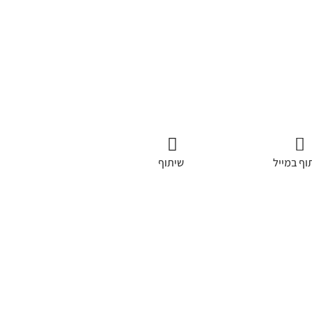
וף במייל
שיתוף