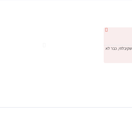
נטלי י





09/2022
DIA היה קודם כל השירות המעולה שקיבלתי, כבר לא
"קנינו טבעת אירוסין אצל nd House
דיברו איתנו בגובה העיניים ובסוף באמת קנינו את הטבעת שהכי מתאימ
הזה! תודה על הכל, ונתראה בפעם הבאה שנרצה תכשיטים יפים ❤️ מו