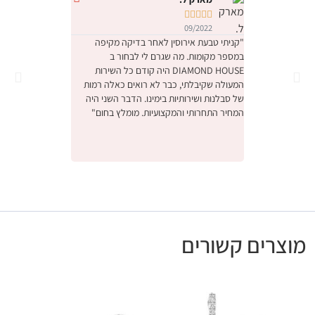










09/2022
09/2022
"קניתי טבעת אירוסין לאחר בדיקה מקיפה
במספר מקומות. מה שגרם לי לבחור ב
והחוויה הייתה מהממ
DIAMOND HOUSE היה קודם כל השירות
הייתה תחושה שמישה
המעולה שקיבלתי, כבר לא רואים כאלה רמות
ביותר יקר, דיברו אית
של סבלנות ושירותיות בימינו. הדבר השני היה
באמת קנינו את הטב
המחיר התחרותי והמקצועיות. מומלץ בחום"
אנחנו מאוד מרוצים,
לעסק המשפחתי המק
ונתראה בפעם הבאה 
מומלץ בחום"
מוצרים קשורים