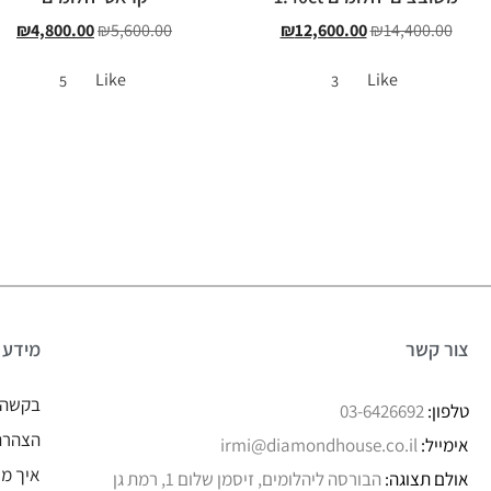
₪
4,800.00
₪
5,600.00
₪
12,600.00
₪
14,400.00
Like
Like
5
3
צור קשר
מידע
בקשה 
טלפון:
03-6426692
הצהרת 
אימייל:
irmi@diamondhouse.co.il
איך מו
אולם תצוגה:
הבורסה ליהלומים, זיסמן שלום 1, רמת גן