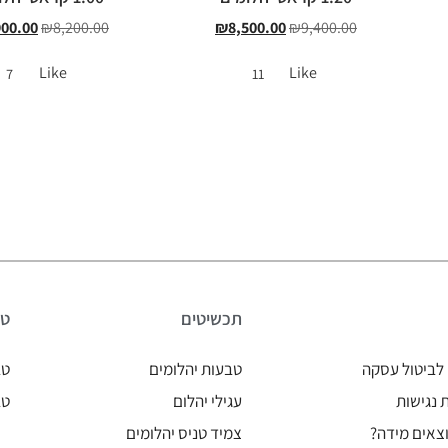
900.00
₪
8,200.00
₪
8,500.00
₪
9,400.00
Like
Like
7
11
תכשיטים
טב
לביטול עסקה
טבעות יהלומים
טב
נגישות
עגילי יהלום
טב
צאים מידה?
צמיד טניס יהלומים