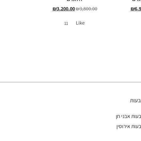
₪
3,200.00
₪
3,800.00
₪
6,
Like
11
עות
עות אבני חן
עות אירוסין