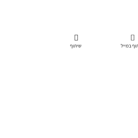
וף במייל
שיתוף