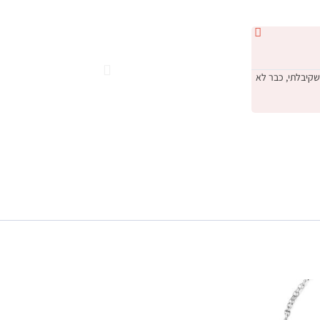
נטלי י





09/2022
DIA היה קודם כל השירות המעולה שקיבלתי, כבר לא
"קנינו טבעת אירוסין אצל nd House
דיברו איתנו בגובה העיניים ובסוף באמת קנינו את הטבעת שהכי מתאימ
הזה! תודה על הכל, ונתראה בפעם הבאה שנרצה תכשיטים יפים ❤️ מו