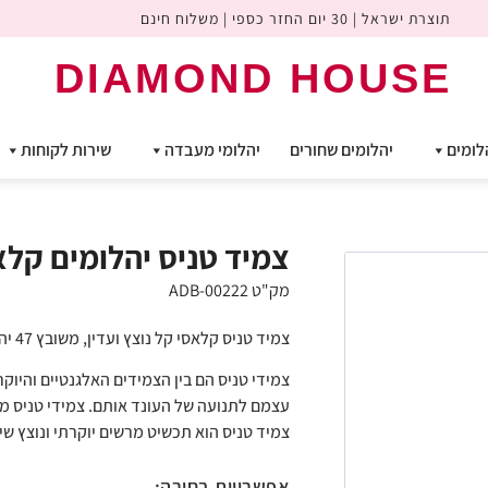
תוצרת ישראל | 30 יום החזר כספי | משלוח חינם
DIAMOND HOUSE
לומים
יהלומים שחורים
יהלומי מעבדה
שירות לקוחות
צמיד טניס יהלומים קלאסי ct
מק"ט ADB-00222
צמיד טניס קלאסי קל נוצץ ועדין, משובץ 47 יהלומים עגולים במשקל 9.40 קראט סך הכל.
צמידי טניס הם בין הצמידים האלגנטיים והיוק
עצמם לתנועה של העונד אותם. צמידי טניס 
צמיד טניס הוא תכשיט מרשים יוקרתי ונוצץ שי
אפשרויות בחירה: