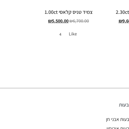
צמיד טניס קלאסי 1.00ct
₪
5,500.00
₪
6,700.00
₪
9,6
Like
4
עות
עות אבני חן
עות אירוסין