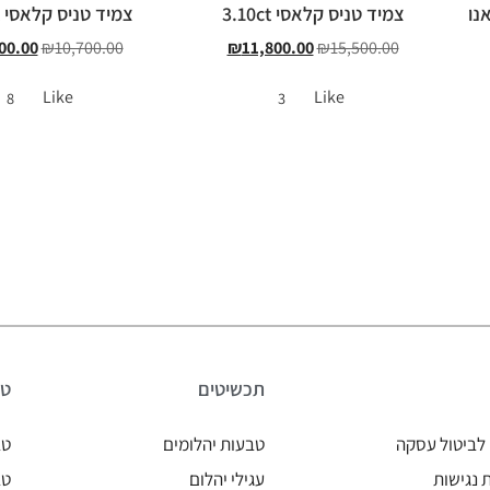
נו
צמיד טניס קלאסי 3.10ct
צמיד טניס קלאסי 2.30ct
00.00
₪
10,700.00
₪
11,800.00
₪
15,500.00
Like
Like
8
3
תכשיטים
טב
לביטול עסקה
טבעות יהלומים
טב
נגישות
עגילי יהלום
טב