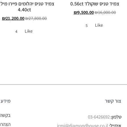
צמיד טניס שוקולד 0.56ct
צמיד טניס יהלומים פיירו מילא
4.40ct
₪
9,500.00
₪
16,000.00
₪
21,200.00
₪
27,800.00
Like
5
Like
4
צור קשר
מידע
בקשה 
טלפון:
03-6426692
הצהרת 
אימייל:
irmi@diamondhouse.co.il