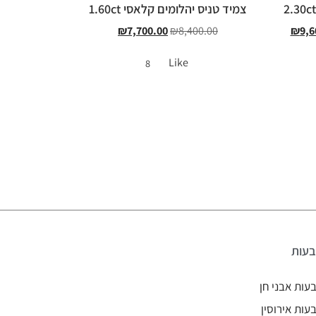
צמיד טניס יהלומים קלאסי 1.60ct
₪
7,700.00
₪
8,400.00
₪
9,6
Like
8
עות
עות אבני חן
עות אירוסין