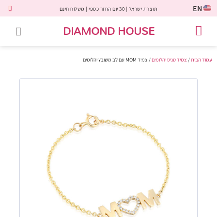
EN
תוצרת ישראל | 30 יום החזר כספי | משלוח חינם
DIAMOND HOUSE
טבעות אירוסין
יהלומים שחורים
שירות לקוחות
טבעות אבני חן
יהלומי מעבדה
טבעות יהלומים
תכשיטי יהלומים
לקוחות משתפים
עמוד הבית
/
צמיד טניס יהלומים
/ צמיד MOM עם לב משובץ יהלומים