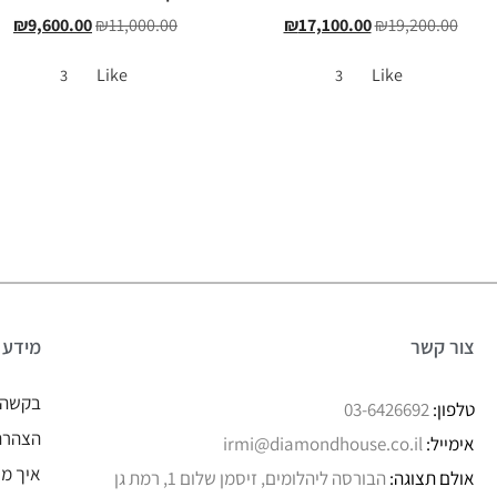
₪
9,600.00
₪
11,000.00
₪
17,100.00
₪
19,200.00
Like
Like
3
3
צור קשר
מידע
בקשה 
טלפון:
03-6426692
הצהרת 
אימייל:
irmi@diamondhouse.co.il
איך מו
אולם תצוגה:
הבורסה ליהלומים, זיסמן שלום 1, רמת גן