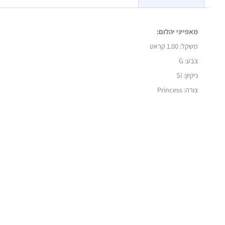
מאפייני יהלום:
משקל:
1.00 קראט
צבע: G
ניקיון: SI
צורה: Princess