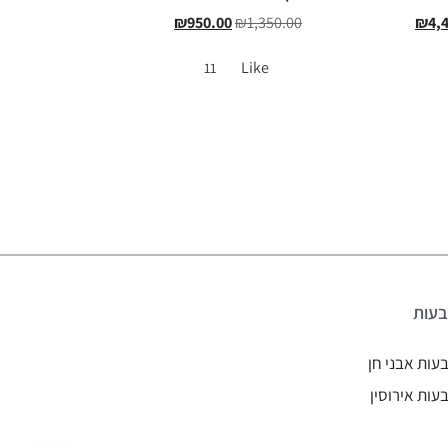
₪
950.00
₪
1,350.00
₪
4,
Like
11
עות
עות אבני חן
עות אירוסין