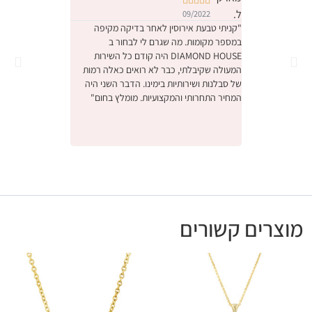










09/2022
09/2022
"קניתי טבעת אירוסין לאחר בדיקה מקיפה
במספר מקומות. מה שגרם לי לבחור ב
והחוויה הייתה מהממ
DIAMOND HOUSE היה קודם כל השירות
הייתה תחושה שמישה
המעולה שקיבלתי, כבר לא רואים כאלה רמות
ביותר יקר, דיברו אית
של סבלנות ושירותיות בימינו. הדבר השני היה
באמת קנינו את הטב
המחיר התחרותי והמקצועיות. מומלץ בחום"
אנחנו מאוד מרוצים,
לעסק המשפחתי המק
ונתראה בפעם הבאה 
מומלץ בחום"
מוצרים קשורים