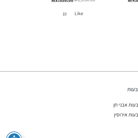
Like
10
עות
עות אבני חן
עות אירוסין