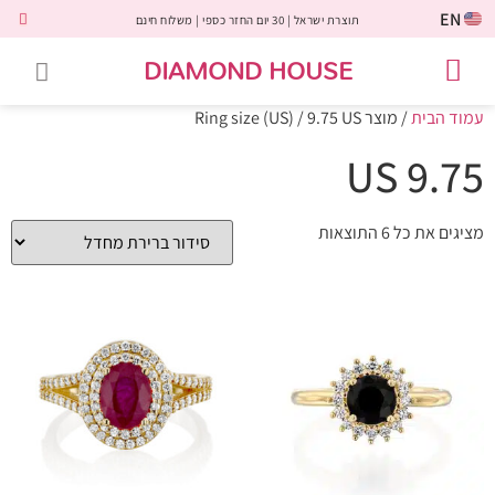
EN
תוצרת ישראל | 30 יום החזר כספי | משלוח חינם
DIAMOND HOUSE
טבעות אירוסין
יהלומים שחורים
שירות לקוחות
טבעות אבני חן
יהלומי מעבדה
טבעות יהלומים
תכשיטי יהלומים
לקוחות משתפים
עמוד הבית
/ מוצר Ring size (US) / 9.75 US
9.75 US
מציגים את כל ⁦6⁩ התוצאות