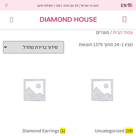
EN
תוצרת ישראל | 30 יום החזר כספי | משלוח חינם
DIAMOND HOUSE
טבעות אירוסין
יהלומים שחורים
שירות לקוחות
טבעות אבני חן
יהלומי מעבדה
טבעות יהלומים
תכשיטי יהלומים
לקוחות משתפים
עמוד הבית
/ מוצרים
מציג 1–24 מתוך 1379 תוצאות
Diamond Earrings
(1)
Uncategorized
(19)