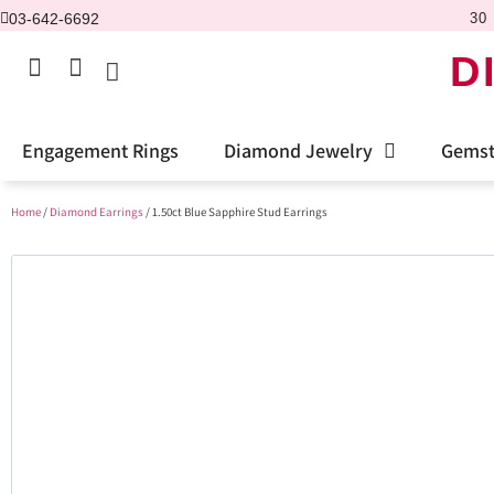
03-642-6692
30 
D
Engagement Rings
Diamond Jewelry
Gemst
Home
/
Diamond Earrings
/ 1.50ct Blue Sapphire Stud Earrings