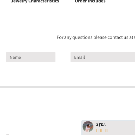
Jewelry Characteristics
Order Includes
For any questions please contact us at
ערן ג.




