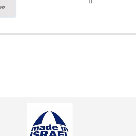
18.05.2019
"שילוב של אומנות ומקצועיות יחד, יחס חם ואדיב ללקוח, ממליץ בחום לרכוש מירמי שיודע להפוך חלום למציאות. תודה ענקית על
השירות"