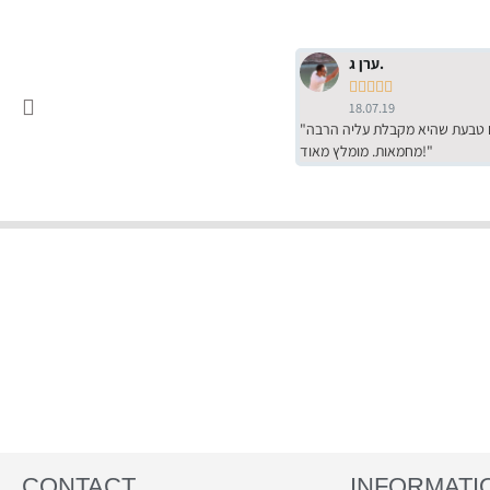
ערן ג.





18.07.19
"שירות מדהים של ירמי עם הרבה סבלנות, מחירים הכי טובים שיש מהסקר שערכנו. רכשתי שם טבעת שהיא מקבלת עליה הרבה
מחמאות. מומלץ מאוד!"
CONTACT
INFORMATI