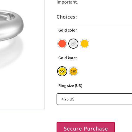
important.
Choices:
Gold color
Gold karat
Ring size (US)
Secure Purchase