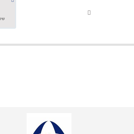
שחר ס.





18.05.2019
"שילוב של אומנות ומקצועיות יחד, יחס חם ואדיב ללקוח, ממליץ בחום לרכוש מירמי שיודע להפוך חלום למציאות. תודה ענקית על
השירות"