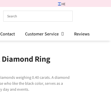
HE
Contact
Customer Service
Reviews
ck Diamond Ring
 diamonds weighing 0.40 carats. A diamond
e who like the black color, serves as a
ry day and events.