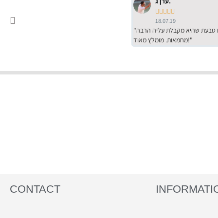
ערן ג.





18.07.19
"שירות מדהים של ירמי עם הרבה סבלנות, מחירים הכי טובים שיש מהסקר שערכנו. רכשתי שם טבעת שהיא מקבלת עליה הרבה
מחמאות. מומלץ מאוד!"
CONTACT
INFORMATI