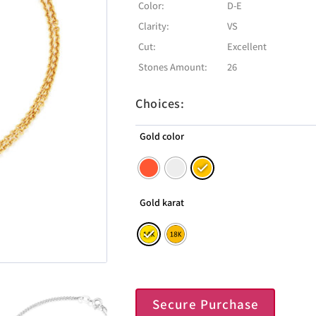
Color:
D-E
Clarity:
VS
Cut:
Excellent
Stones Amount:
26
Choices:
Gold color
Gold karat
Secure Purchase