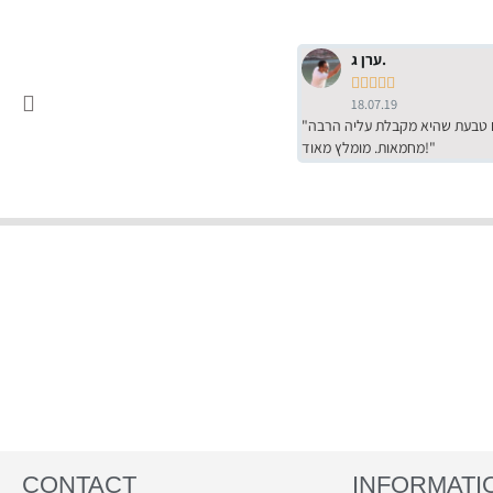
ערן ג.





18.07.19
"שירות מדהים של ירמי עם הרבה סבלנות, מחירים הכי טובים שיש מהסקר שערכנו. רכשתי שם טבעת שהיא מקבלת עליה הרבה
מחמאות. מומלץ מאוד!"
CONTACT
INFORMATI