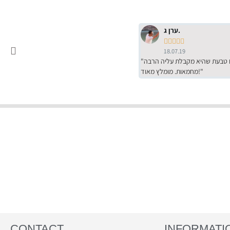
ערן ג.





18.07.19
"שירות מדהים של ירמי עם הרבה סבלנות, מחירים הכי טובים שיש מהסקר שערכנו. רכשתי שם טבעת שהיא מקבלת עליה הרבה
מחמאות. מומלץ מאוד!"
CONTACT
INFORMATI