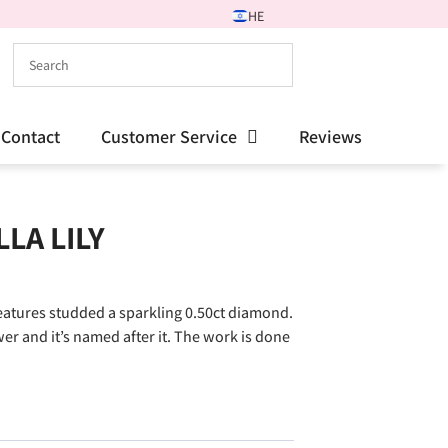
HE
Contact
Customer Service
Reviews
LA LILY
eatures studded a sparkling 0.50ct diamond.
wer and it’s named after it. The work is done