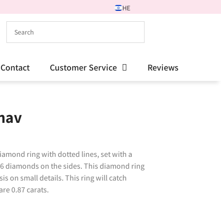
HE
Contact
Customer Service
Reviews
nav
mond ring with dotted lines, set with a
56 diamonds on the sides. This diamond ring
s on small details. This ring will catch
re 0.87 carats.