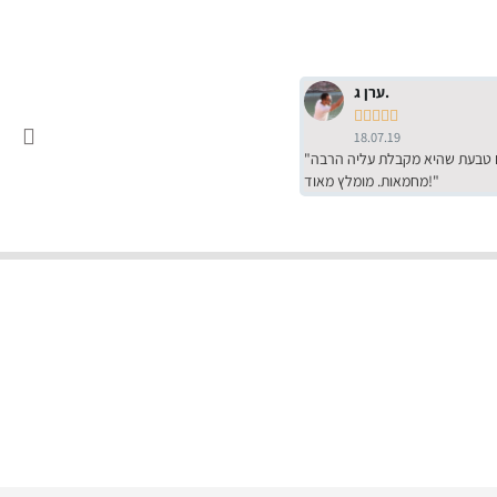
ערן ג.





18.07.19
"שירות מדהים של ירמי עם הרבה סבלנות, מחירים הכי טובים שיש מהסקר שערכנו. רכשתי שם טבעת שהיא מקבלת עליה הרבה
מחמאות. מומלץ מאוד!"