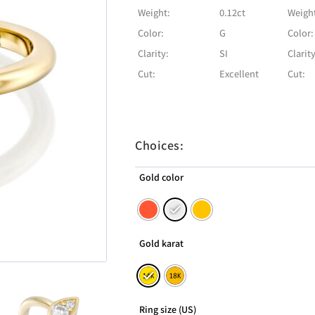
Weight:
0.12ct
Weigh
Color:
G
Color:
Clarity:
SI
Clarity
Cut:
Excellent
Cut:
Choices:
Gold color
Gold karat
Ring size (US)