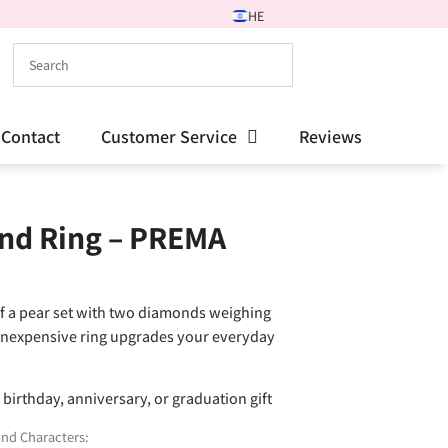
HE
Contact
Customer Service
Reviews
nd Ring – PREMA
of a pear set with two diamonds weighing
d inexpensive ring upgrades your everyday
a birthday, anniversary, or graduation gift
nd Characters: