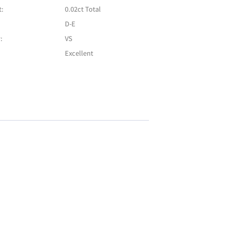
t:
0.02ct Total
D-E
:
VS
Excellent