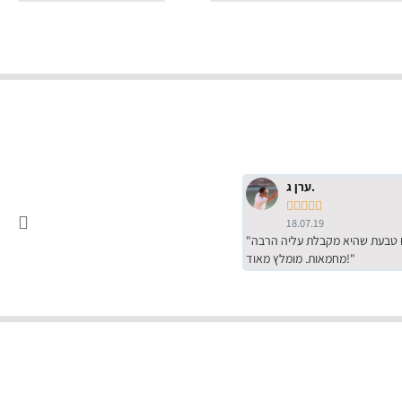
ערן ג.





18.07.19
"שירות מדהים של ירמי עם הרבה סבלנות, מחירים הכי טובים שיש מהסקר שערכנו. רכשתי שם טבעת שהיא מקבלת עליה הרבה
מחמאות. מומלץ מאוד!"