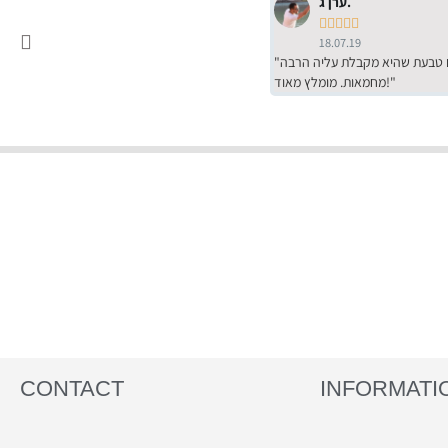
ערן ג.





18.07.19
"שירות מדהים של ירמי עם הרבה סבלנות, מחירים הכי טובים שיש מהסקר שערכנו. רכשתי שם טבעת שהיא מקבלת עליה הרבה
מחמאות. מומלץ מאוד!"
CONTACT
INFORMATI