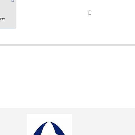
שחר ס.





18.05.2019
"שילוב של אומנות ומקצועיות יחד, יחס חם ואדיב ללקוח, ממליץ בחום לרכוש מירמי שיודע להפוך חלום למציאות. תודה ענקית על
השירות"