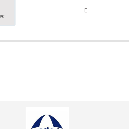





18.05.2019
"שילוב של אומנות ומקצועיות יחד, יחס חם ואדיב ללקוח, ממליץ בחום לרכוש מירמי שיודע להפוך חלום למציאות. תודה ענקית על
השירות"